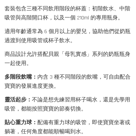
套裝包含三種不同飲用階段的杯蓋：初階飲水、中階
吸管與高階開口杯，以及一個 210ml 的專用瓶身。
適用年齡通常為 6 個月以上的嬰兒，協助他們從奶瓶
過渡到使用吸管或杯子飲水。
商品設計允許搭配貝親「母乳實感」系列的奶瓶瓶身
一起使用。
多階段飲嘴：
內含 3 種不同階段的飲嘴，可自由配合
寶寶的發展進度更換。
靈活起步：
不論是想先練習用杯子喝水，還是先學用
吸管，都能按照寶寶的節奏切換
。
貼心重力球：
配備有重力球的吸管，即使寶寶坐著或
躺著，任何角度都能順暢喝到水。