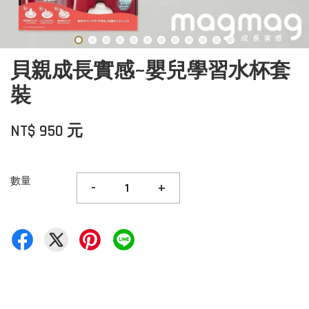
貝親成長實感~嬰兒學習水杯套
裝
NT$ 950 元
數量
-
+