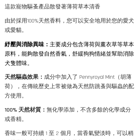
這款寵物驅蚤產品散發著薄荷草本清香
由於採用100%天然香料，您可以安全地用於您的愛犬
或愛貓。
紓壓與消除異味：
主要成分包含薄荷與薰衣草等草本
原料，能夠散發自然香氣，舒緩狗狗情緒並幫助消除
犬隻體味。
天然驅蟲效果：
成分中加入了 Pennyroyal Mint（胡薄
荷），在傳統歷史上常被做為天然防跳蚤與驅蟲的配
方使用。
100% 天然材質：
無化學添加，不含多餘的化學成分
或香精。
香味一般可持續 1 至 2 個月，當香氣變淡時，可以稍