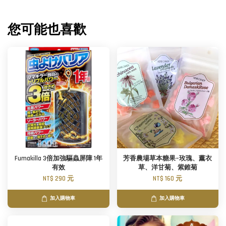
您可能也喜歡
Fumakilla 3倍加強驅蟲屏障 1年
芳香農場草本糖果~玫瑰、薰衣
有效
草、洋甘菊、紫錐菊
NT$ 290 元
NT$ 160 元
加入購物車
加入購物車