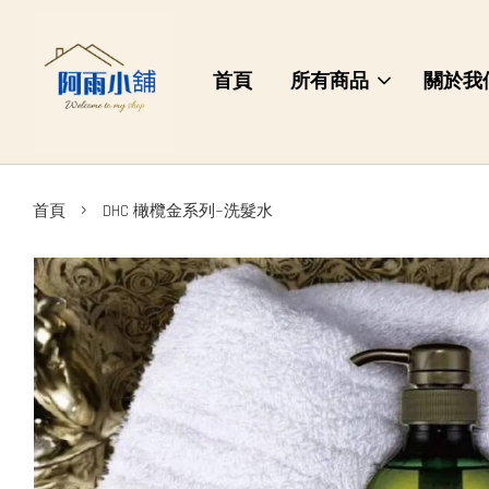
首頁
所有商品
關於我
›
首頁
DHC 橄欖金系列~洗髮水