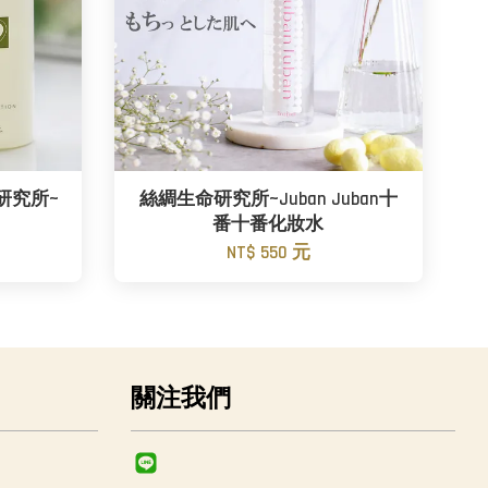
研究所~
絲綢生命研究所~Juban Juban十
番十番化妝水
NT$ 550 元
關注我們
Line