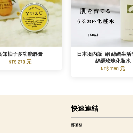
高知柚子多功能唇膏
日本境內版~絹 絲綢生活
絲綢玫瑰化妝水
NT$ 270 元
NT$ 1150 元
快速連結
部落格