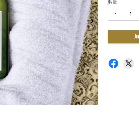
數量
-
加