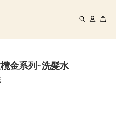
 橄欖金系列~洗髮水
元