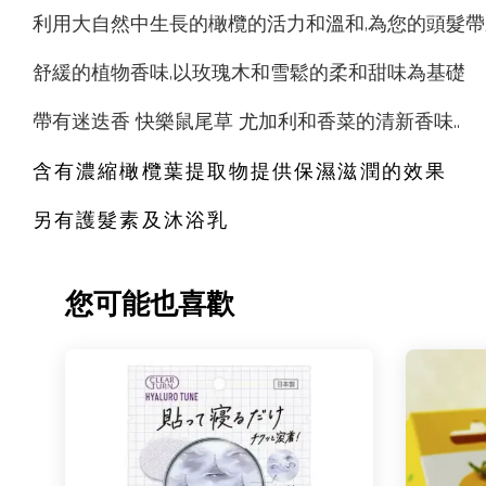
利用大自然中生長的橄欖的活力和溫和,為您的頭髮帶
舒緩的植物香味,以玫瑰木和雪鬆的柔和甜味為基礎
帶有迷迭香 快樂鼠尾草 尤加利和香菜的清新香味..
含有濃縮橄欖葉提取物提供保濕滋潤的效果
另有護髮素及沐浴乳
您可能也喜歡