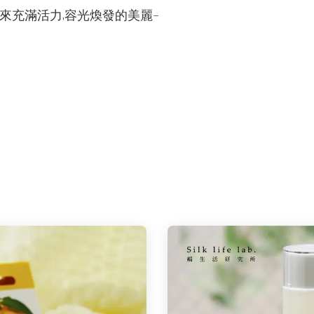
來充滿活力,容光煥發的美麗~