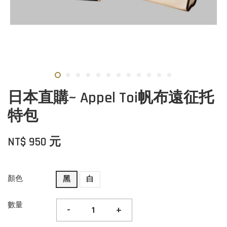
日本直購~ Appel Toi帆布遠征托
特包
NT$ 950 元
顏色
黑
白
數量
-
+