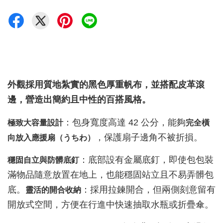
外觀採用質地紮實的黑色厚重帆布，並搭配皮革滾
邊，營造出簡約且中性的百搭風格。
：包身寬度高達 42 公分，能夠
極致大容量設計
完全橫
，保護扇子邊角不被折損。
向放入應援扇（うちわ）
：底部設有金屬底釘，即使包包裝
穩固自立與防髒底釘
滿物品隨意放置在地上，也能穩固站立且不易弄髒包
底。
：採用拉鍊開合，但兩側刻意留有
靈活的開合收納
開放式空間，方便在行進中快速抽取水瓶或折疊傘。