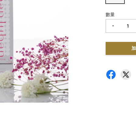
數量
-
加