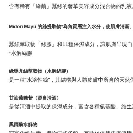
含有稀有「綠繭」蠶絲的奢華美容成分混合物的乳液
Midori Mayu 的絲提取物*為角質層注入水分，使肌膚清新
蠶絲萃取物「絲膠」和11種保濕成分，讓肌膚呈現
*水解絲膠
綠瑪尤絲萃取物（水解絲膠）
是一種“水溶性絲”，其結構與人體皮膚中所含的天然
甘油葡糖苷（源自清酒）
是從清酒中提取的保濕成分，富含各種氨基酸、維生
黑棗酶水解物