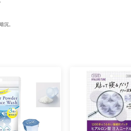
。
暗沉。