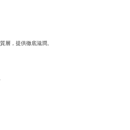
角質層，提供徹底滋潤。
。