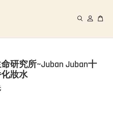
研究所~Juban Juban十
番化妝水
元