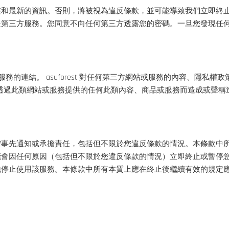
整和最新的資訊。否則，將被視為違反條款，並可能導致我們立即終
是第三方服務。您同意不向任何第三方透露您的密碼。一旦您發現任
站或服務的連結。 asuforest 對任何第三方網站或服務的內容、
服務上或透過此類網站或服務提供的任何此類內容、商品或服務而造成或
。
需事先通知或承擔責任，包括但不限於您違反條款的情況。本條款中
能會因任何原因（包括但不限於您違反條款的情況）立即終止或暫停
地停止使用該服務。本條款中所有本質上應在終止後繼續有效的規定